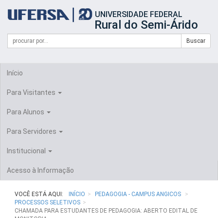
Início
UNIVERSIDADE FEDERAL
do
Rural do Semi-Árido
cabeçalho
do
Campo
Formulário
Buscar
portal
de
da
de
busca
UFERSA
Busca
Início
Para Visitantes
Para Alunos
Para Servidores
Institucional
Acesso à Informação
VOCÊ ESTÁ AQUI:
INÍCIO
PEDAGOGIA - CAMPUS ANGICOS
PROCESSOS SELETIVOS
CHAMADA PARA ESTUDANTES DE PEDAGOGIA: ABERTO EDITAL DE