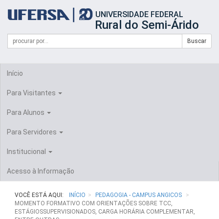
Início
UNIVERSIDADE FEDERAL
do
Rural do Semi-Árido
cabeçalho
do
Campo
Formulário
Buscar
portal
de
da
de
busca
UFERSA
Busca
Início
Para Visitantes
Para Alunos
Para Servidores
Institucional
Acesso à Informação
VOCÊ ESTÁ AQUI:
INÍCIO
PEDAGOGIA - CAMPUS ANGICOS
MOMENTO FORMATIVO COM ORIENTAÇÕES SOBRE TCC,
ESTÁGIOSSUPERVISIONADOS, CARGA HORÁRIA COMPLEMENTAR,